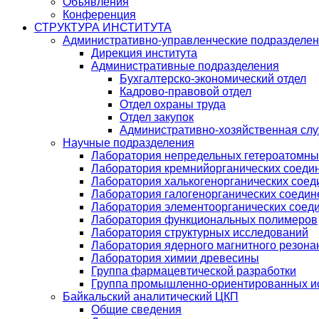
Объявления
Конференция
СТРУКТУРА ИНСТИТУТА
Административно-управленческие подразделе
Дирекция института
Административные подразделения
Бухгалтерско-экономический отдел
Кадрово-правовой отдел
Отдел охраны труда
Отдел закупок
Административно-хозяйственная сл
Научные подразделения
Лаборатория непредельных гетероатомны
Лаборатория кремнийорганических соедин
Лаборатория халькогенорганических соед
Лаборатория галогенорганических соедин
Лаборатория элементоорганических соед
Лаборатория функциональных полимеров
Лаборатория структурных исследований
Лаборатория ядерного магнитного резона
Лаборатория химии древесины
Группа фармацевтической разработки
Группа промышленно-ориентированных ис
Байкальский аналитический ЦКП
Общие сведения