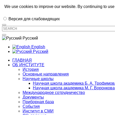
Иркутский институт химии им. А.Е.
We use cookies to improve our website. By continuing to use 
Версия для слабовидящих
Русский
English
Русский
ГЛАВНАЯ
ОБ ИНСТИТУТЕ
История
Основные направления
Научные школы
Научная школа академика Б. А. Трофимов
Научная школа академика М. Г. Воронкова
Международное сотрудничество
Документы
Приборная база
События
Институт в СМИ