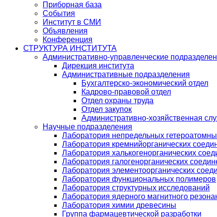
Приборная база
События
Институт в СМИ
Объявления
Конференция
СТРУКТУРА ИНСТИТУТА
Административно-управленческие подразделе
Дирекция института
Административные подразделения
Бухгалтерско-экономический отдел
Кадрово-правовой отдел
Отдел охраны труда
Отдел закупок
Административно-хозяйственная сл
Научные подразделения
Лаборатория непредельных гетероатомны
Лаборатория кремнийорганических соедин
Лаборатория халькогенорганических соед
Лаборатория галогенорганических соедин
Лаборатория элементоорганических соед
Лаборатория функциональных полимеров
Лаборатория структурных исследований
Лаборатория ядерного магнитного резона
Лаборатория химии древесины
Группа фармацевтической разработки