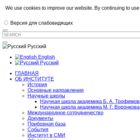
Иркутский институт химии им. А.Е.
We use cookies to improve our website. By continuing to use 
Версия для слабовидящих
Русский
English
Русский
ГЛАВНАЯ
ОБ ИНСТИТУТЕ
История
Основные направления
Научные школы
Научная школа академика Б. А. Трофимов
Научная школа академика М. Г. Воронкова
Международное сотрудничество
Документы
Приборная база
События
Институт в СМИ