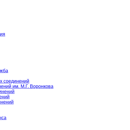
ния
ужба
х соединений
ений им. М.Г. Воронкова
инений
ений
инений
нса