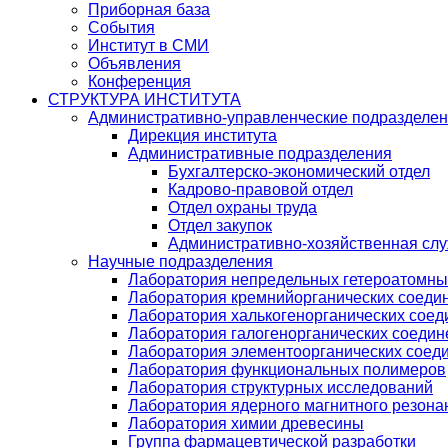
Приборная база
События
Институт в СМИ
Объявления
Конференция
СТРУКТУРА ИНСТИТУТА
Административно-управленческие подразделе
Дирекция института
Административные подразделения
Бухгалтерско-экономический отдел
Кадрово-правовой отдел
Отдел охраны труда
Отдел закупок
Административно-хозяйственная сл
Научные подразделения
Лаборатория непредельных гетероатомны
Лаборатория кремнийорганических соедин
Лаборатория халькогенорганических соед
Лаборатория галогенорганических соедин
Лаборатория элементоорганических соед
Лаборатория функциональных полимеров
Лаборатория структурных исследований
Лаборатория ядерного магнитного резона
Лаборатория химии древесины
Группа фармацевтической разработки