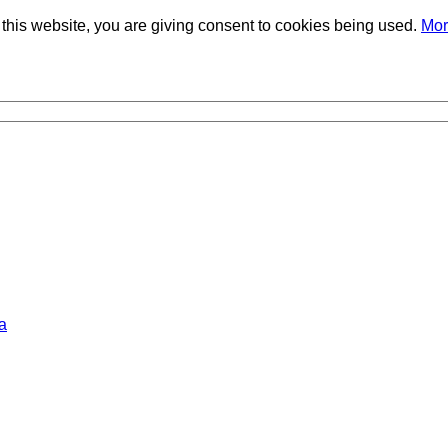
 Фаворского СО РАН
this website, you are giving consent to cookies being used.
Mor
а