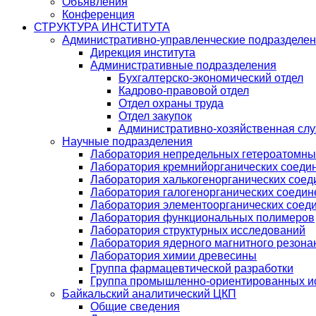
Объявления
Конференция
СТРУКТУРА ИНСТИТУТА
Административно-управленческие подразделе
Дирекция института
Административные подразделения
Бухгалтерско-экономический отдел
Кадрово-правовой отдел
Отдел охраны труда
Отдел закупок
Административно-хозяйственная сл
Научные подразделения
Лаборатория непредельных гетероатомны
Лаборатория кремнийорганических соедин
Лаборатория халькогенорганических соед
Лаборатория галогенорганических соедин
Лаборатория элементоорганических соед
Лаборатория функциональных полимеров
Лаборатория структурных исследований
Лаборатория ядерного магнитного резона
Лаборатория химии древесины
Группа фармацевтической разработки
Группа промышленно-ориентированных ис
Байкальский аналитический ЦКП
Общие сведения