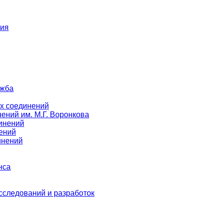
ния
ужба
х соединений
ений им. М.Г. Воронкова
инений
ений
инений
нса
следований и разработок