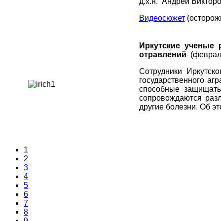
д.х.н. Андрей Виктор
Видеосюжет
(осторожн
Иркутские ученые 
отравлений
(феврал
Сотрудники
Иркутск
государственного агр
способные защищать
сопровождаются разл
другие болезни. Об э
1
2
3
4
5
6
7
8
9