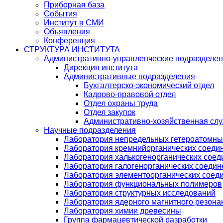
Приборная база
События
Институт в СМИ
Объявления
Конференция
СТРУКТУРА ИНСТИТУТА
Административно-управленческие подразделе
Дирекция института
Административные подразделения
Бухгалтерско-экономический отдел
Кадрово-правовой отдел
Отдел охраны труда
Отдел закупок
Административно-хозяйственная сл
Научные подразделения
Лаборатория непредельных гетероатомны
Лаборатория кремнийорганических соедин
Лаборатория халькогенорганических соед
Лаборатория галогенорганических соедин
Лаборатория элементоорганических соед
Лаборатория функциональных полимеров
Лаборатория структурных исследований
Лаборатория ядерного магнитного резона
Лаборатория химии древесины
Группа фармацевтической разработки