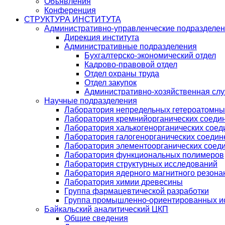
Объявления
Конференция
СТРУКТУРА ИНСТИТУТА
Административно-управленческие подразделе
Дирекция института
Административные подразделения
Бухгалтерско-экономический отдел
Кадрово-правовой отдел
Отдел охраны труда
Отдел закупок
Административно-хозяйственная сл
Научные подразделения
Лаборатория непредельных гетероатомны
Лаборатория кремнийорганических соедин
Лаборатория халькогенорганических соед
Лаборатория галогенорганических соедин
Лаборатория элементоорганических соед
Лаборатория функциональных полимеров
Лаборатория структурных исследований
Лаборатория ядерного магнитного резона
Лаборатория химии древесины
Группа фармацевтической разработки
Группа промышленно-ориентированных ис
Байкальский аналитический ЦКП
Общие сведения