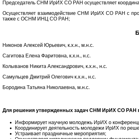
Председатель СНМ ИрИХ СО РАН осуществляет координа
Осуществляет взаимодействие СНМ ИрИХ СО РАН с про
также с ОСНМ ИНЦ СО РАН;
Б
Никонов Алексей Юрьевич, к.х.н., м.н.с.
Сагитова Елена Фаритовна, к.х.н., н.с.
Колыванов Никита Александрович, к.х.н., н.с.
Самульцев Дмитрий Олегович к.х.н., н.с.
Бородина Татьяна Николаевна, м.н.с.
Для решения утвержденных задач СНМ ИрИХ СО РАН 
Информирует научную молодежь ИрИХ о конференция
Координирует деятельность молодежи ИрИХ по реш
Устраивает праздничные мероприятия;