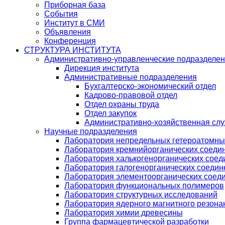
Приборная база
События
Институт в СМИ
Объявления
Конференция
СТРУКТУРА ИНСТИТУТА
Административно-управленческие подразделе
Дирекция института
Административные подразделения
Бухгалтерско-экономический отдел
Кадрово-правовой отдел
Отдел охраны труда
Отдел закупок
Административно-хозяйственная сл
Научные подразделения
Лаборатория непредельных гетероатомны
Лаборатория кремнийорганических соедин
Лаборатория халькогенорганических соед
Лаборатория галогенорганических соедин
Лаборатория элементоорганических соед
Лаборатория функциональных полимеров
Лаборатория структурных исследований
Лаборатория ядерного магнитного резона
Лаборатория химии древесины
Группа фармацевтической разработки