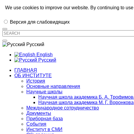
Иркутский институт химии им. А.Е.
We use cookies to improve our website. By continuing to use 
Версия для слабовидящих
Русский
English
Русский
ГЛАВНАЯ
ОБ ИНСТИТУТЕ
История
Основные направления
Научные школы
Научная школа академика Б. А. Трофимов
Научная школа академика М. Г. Воронкова
Международное сотрудничество
Документы
Приборная база
События
Институт в СМИ