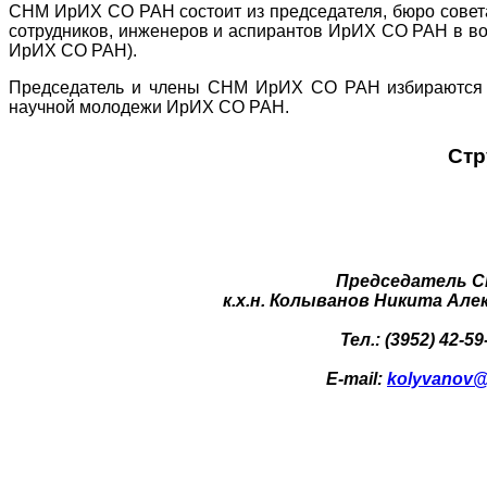
СНМ ИрИХ СО РАН состоит из председателя, бюро совет
сотрудников, инженеров и аспирантов ИрИХ СО РАН в воз
ИрИХ СО РАН).
Председатель и члены СНМ ИрИХ СО РАН избираются 
научной молодежи ИрИХ СО РАН.
Стр
Председатель C
к.х.н. Колыванов Никита Але
Тел.: (3952) 42-59
E-mail:
kolyvanov@i