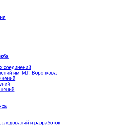
ния
ужба
х соединений
ений им. М.Г. Воронкова
инений
ений
инений
нса
следований и разработок