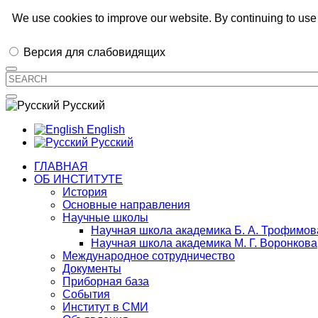
Иркутский институт химии им. А.Е.
We use cookies to improve our website. By continuing to use 
Версия для слабовидящих
Русский
English
Русский
ГЛАВНАЯ
ОБ ИНСТИТУТЕ
История
Основные направления
Научные школы
Научная школа академика Б. А. Трофимов
Научная школа академика М. Г. Воронкова
Международное сотрудничество
Документы
Приборная база
События
Институт в СМИ