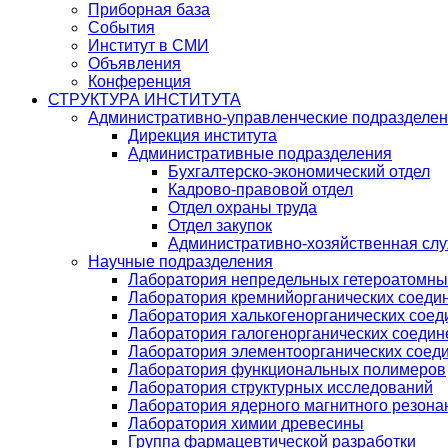
Приборная база
События
Институт в СМИ
Объявления
Конференция
СТРУКТУРА ИНСТИТУТА
Административно-управленческие подразделе
Дирекция института
Административные подразделения
Бухгалтерско-экономический отдел
Кадрово-правовой отдел
Отдел охраны труда
Отдел закупок
Административно-хозяйственная сл
Научные подразделения
Лаборатория непредельных гетероатомны
Лаборатория кремнийорганических соедин
Лаборатория халькогенорганических соед
Лаборатория галогенорганических соедин
Лаборатория элементоорганических соед
Лаборатория функциональных полимеров
Лаборатория структурных исследований
Лаборатория ядерного магнитного резона
Лаборатория химии древесины
Группа фармацевтической разработки