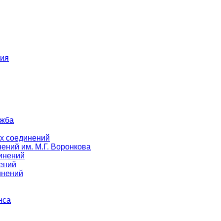
ния
ужба
х соединений
ений им. М.Г. Воронкова
инений
ений
инений
нса