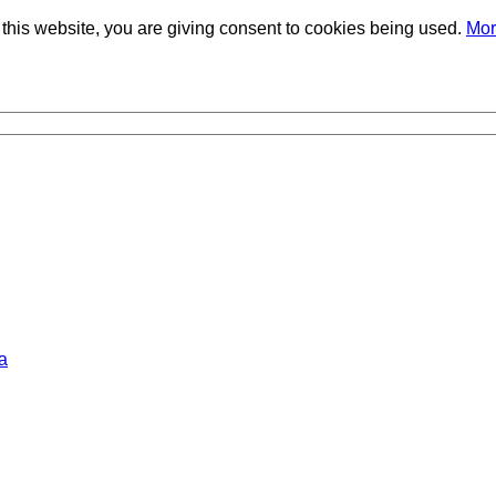
 Фаворского СО РАН
this website, you are giving consent to cookies being used.
Mor
а