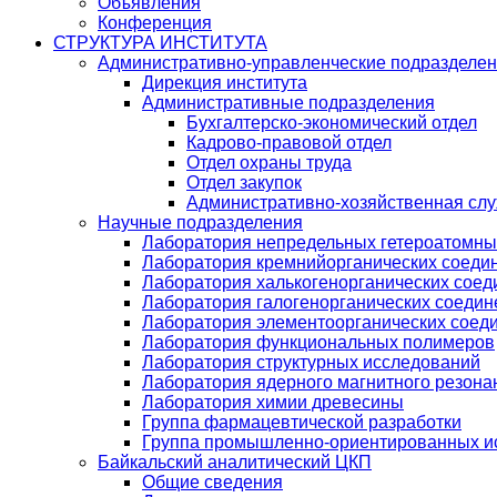
Объявления
Конференция
СТРУКТУРА ИНСТИТУТА
Административно-управленческие подразделе
Дирекция института
Административные подразделения
Бухгалтерско-экономический отдел
Кадрово-правовой отдел
Отдел охраны труда
Отдел закупок
Административно-хозяйственная сл
Научные подразделения
Лаборатория непредельных гетероатомны
Лаборатория кремнийорганических соедин
Лаборатория халькогенорганических соед
Лаборатория галогенорганических соедин
Лаборатория элементоорганических соед
Лаборатория функциональных полимеров
Лаборатория структурных исследований
Лаборатория ядерного магнитного резона
Лаборатория химии древесины
Группа фармацевтической разработки
Группа промышленно-ориентированных ис
Байкальский аналитический ЦКП
Общие сведения