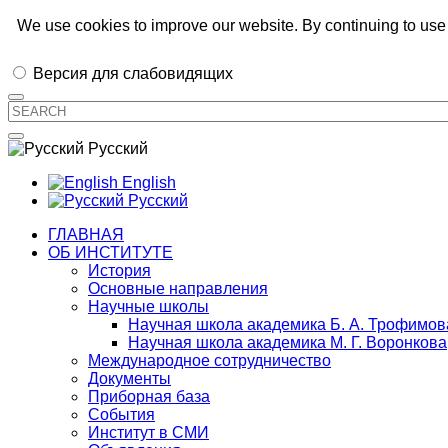
Иркутский институт химии им. А.Е.
We use cookies to improve our website. By continuing to use 
Версия для слабовидящих
Русский
English
Русский
ГЛАВНАЯ
ОБ ИНСТИТУТЕ
История
Основные направления
Научные школы
Научная школа академика Б. А. Трофимов
Научная школа академика М. Г. Воронкова
Международное сотрудничество
Документы
Приборная база
События
Институт в СМИ