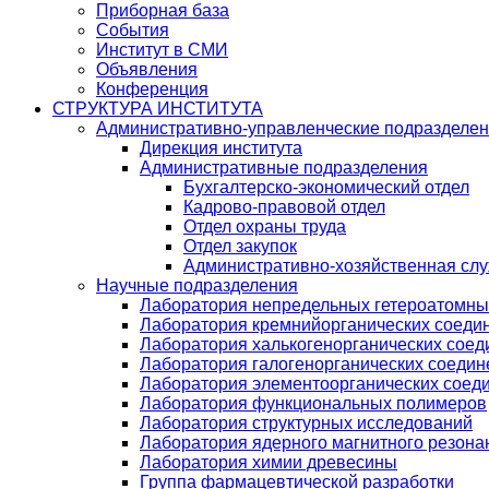
Приборная база
События
Институт в СМИ
Объявления
Конференция
СТРУКТУРА ИНСТИТУТА
Административно-управленческие подразделе
Дирекция института
Административные подразделения
Бухгалтерско-экономический отдел
Кадрово-правовой отдел
Отдел охраны труда
Отдел закупок
Административно-хозяйственная сл
Научные подразделения
Лаборатория непредельных гетероатомны
Лаборатория кремнийорганических соедин
Лаборатория халькогенорганических соед
Лаборатория галогенорганических соедин
Лаборатория элементоорганических соед
Лаборатория функциональных полимеров
Лаборатория структурных исследований
Лаборатория ядерного магнитного резона
Лаборатория химии древесины
Группа фармацевтической разработки