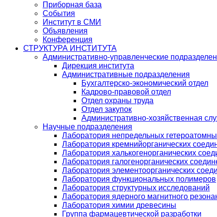
Приборная база
События
Институт в СМИ
Объявления
Конференция
СТРУКТУРА ИНСТИТУТА
Административно-управленческие подразделе
Дирекция института
Административные подразделения
Бухгалтерско-экономический отдел
Кадрово-правовой отдел
Отдел охраны труда
Отдел закупок
Административно-хозяйственная сл
Научные подразделения
Лаборатория непредельных гетероатомны
Лаборатория кремнийорганических соедин
Лаборатория халькогенорганических соед
Лаборатория галогенорганических соедин
Лаборатория элементоорганических соед
Лаборатория функциональных полимеров
Лаборатория структурных исследований
Лаборатория ядерного магнитного резона
Лаборатория химии древесины
Группа фармацевтической разработки