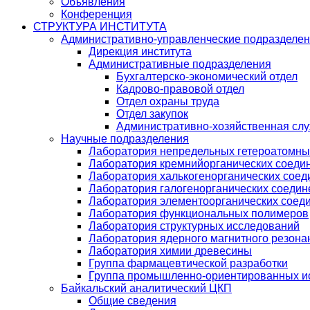
Объявления
Конференция
СТРУКТУРА ИНСТИТУТА
Административно-управленческие подразделе
Дирекция института
Административные подразделения
Бухгалтерско-экономический отдел
Кадрово-правовой отдел
Отдел охраны труда
Отдел закупок
Административно-хозяйственная сл
Научные подразделения
Лаборатория непредельных гетероатомны
Лаборатория кремнийорганических соедин
Лаборатория халькогенорганических соед
Лаборатория галогенорганических соедин
Лаборатория элементоорганических соед
Лаборатория функциональных полимеров
Лаборатория структурных исследований
Лаборатория ядерного магнитного резона
Лаборатория химии древесины
Группа фармацевтической разработки
Группа промышленно-ориентированных ис
Байкальский аналитический ЦКП
Общие сведения