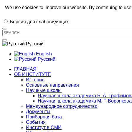
Иркутский институт химии им. А.Е.
We use cookies to improve our website. By continuing to use 
Версия для слабовидящих
Русский
English
Русский
ГЛАВНАЯ
ОБ ИНСТИТУТЕ
История
Основные направления
Научные школы
Научная школа академика Б. А. Трофимов
Научная школа академика М. Г. Воронкова
Международное сотрудничество
Документы
Приборная база
События
Институт в СМИ